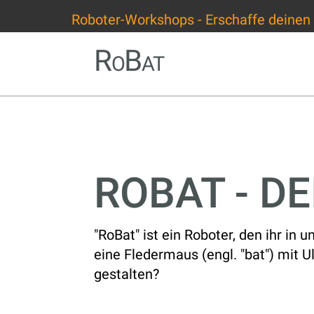
Roboter-Workshops - Erschaffe deinen
RoBat
ROBAT - D
"RoBat" ist ein Roboter, den ihr in
eine Fledermaus (engl. "bat") mit U
gestalten?