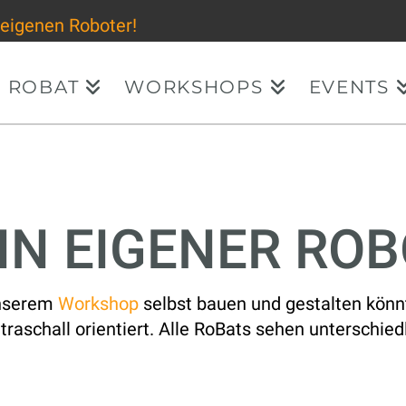
 eigenen Roboter!
ROBAT
WORKSHOPS
EVENTS
EIN EIGENER ROB
 unserem
Workshop
selbst bauen und gestalten könnt.
ltraschall orientiert. Alle RoBats sehen unterschied