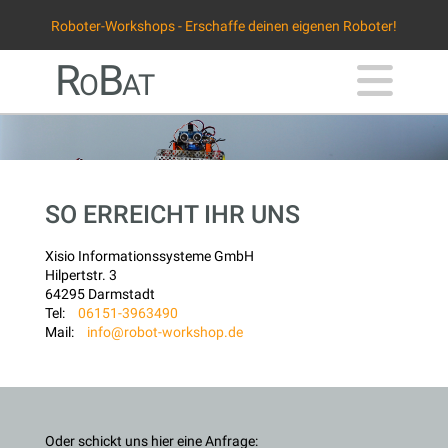
Roboter-Workshops - Erschaffe deinen eigenen Roboter!
Na
RoBat
SO ERREICHT IHR UNS
Xisio Informationssysteme GmbH
Hilpertstr. 3
64295 Darmstadt
Tel:
06151-3963490
Mail:
info@robot-workshop.de
Oder schickt uns hier eine Anfrage: